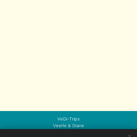
bovenuit
torent, voelt...
VeDi-Trips
Veerle & Diane
Over ons