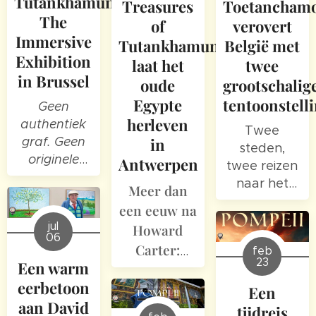
Tutankhamun:
Treasures
Toetancham
The
of
verovert
Immersive
Tutankhamun
België met
Exhibition
laat het
twee
in Brussel
oude
grootschalig
Egypte
tentoonstell
Geen
herleven
authentiek
Twee
in
graf. Geen
steden,
originele
Antwerpen
twee reizen
grafschatten.
naar het
Meer dan
En toch
oude
een eeuw na
komt het
Egypte
jul
Howard
verhaal van
06
Toetanchamon
Carter:
feb
23
Een warm
verrassend
waarom
dichtbij.
eerbetoon
Toetanchamon
Een
aan David
ons nog
tijdreis