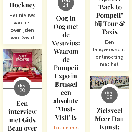
feb
Hockney
altijd blijft
24
"Back to
verbazen
Pompeii"
Het nieuws
Oog in
bij Tour &
van het
Oog met
Taxis
overlijden
de
van David
Vesuvius:
Een
Hockney op
Waarom
langverwachte
11 juni 2026
ontmoeting
de
raakt niet
met het
Pompeii
alleen de
verleden
Expo in
kunstwereld,
maar treft
Brussel
dec
ook VeDi
20
een
dec
diep.
05
absolute
Een
Hockney was
'Must-
Zielsveel
interview
een visionair
Visit' is
Meer Dan
met Gids
die tot het
Kunst:
allerlaatste
Beau over
Tot en met