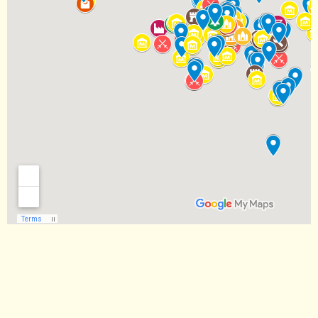
beklimt. Niet
conditie. Maar
de zwaarte
wat wel nieuw
van
is, is...
somberheid,
maar het
gewicht van
de
geschiedenis
die in de
recent
gerenoveerde
muren zit
gemetseld.
Het Zuid, de
wijk waar het
museum als
een witte
tempel