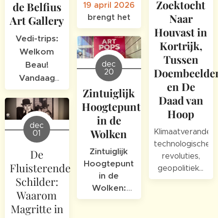
moment de
Zoektocht
de Belfius
19 april 2026
wereld kleur
Naar
brengt het
Art Gallery
gaf, onder
Houvast in
Vedi-trips:
meer met zijn
Kortrijk,
iconische
Welkom
Tussen
iPad-
dec
Beau!
Doembeelde
20
kunstwerken.
Vandaag
en De
Zintuiglijk
nemen we
Daad van
onze
Hoogtepunt
Hoop
reizigers
in de
dec
mee naar
Wolken
Klimaatveranderi
01
een plek die
technologische
Zintuiglijk
De
revoluties,
letterlijk
Hoogtepunt
Fluisterende
geopolitieke
boven
in de
Schilder:
spanningen –
Brussel
Wolken:
de grond
Waarom
uittorent,
Waarom 'Art
onder onze
Magritte in
maar die
Pops' in
voeten lijkt