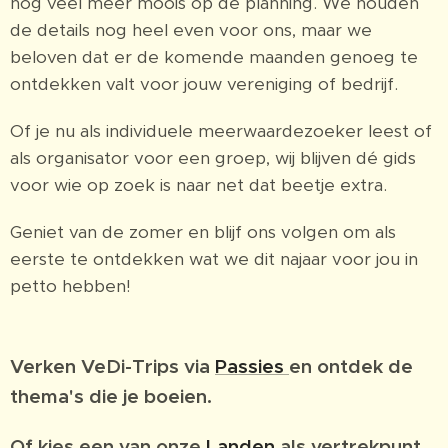
nog veel meer moois op de planning. We houden
de details nog heel even voor ons, maar we
beloven dat er de komende maanden genoeg te
ontdekken valt voor jouw vereniging of bedrijf.
Of je nu als individuele meerwaardezoeker leest of
als organisator voor een groep, wij blijven dé gids
voor wie op zoek is naar net dat beetje extra.
Geniet van de zomer en blijf ons volgen om als
eerste te ontdekken wat we dit najaar voor jou in
petto hebben!
Verken VeDi-Trips via
Passies
en ontdek de
thema's die je boeien.
Of kies een van onze
Landen
als vertrekpunt