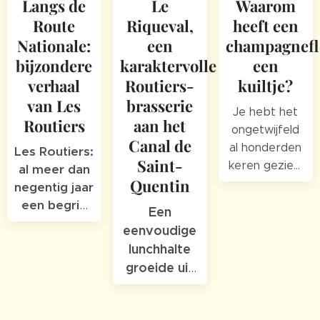
Langs de
Le
Waarom
Route
Riqueval,
heeft een
Nationale:
een
champagnefl
bijzondere
karaktervolle
een
verhaal
Routiers-
kuiltje?
van Les
brasserie
Je hebt het
Routiers
aan het
ongetwijfeld
Canal de
al honderden
Les Routiers:
Saint-
keren gezien.
al meer dan
Quentin
Onderaan
negentig jaar
bijna elke
een begrip
Een
champagnefles
langs de
eenvoudige
zit een
Franse
lunchhalte
opvallend
wegen
groeide uit
kuiltje. Maar
tot een plek
heb je je ooit
waar
afgevraagd