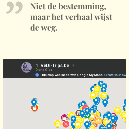
gastronomie,
waarom?
Niet de bestemming,
de
maar het verhaal wijst
geschiedenis
van de
de weg.
Routiers en
het erfgoed
rond het
Canal de
Saint-
Quentin
samenkomen.
~Gust