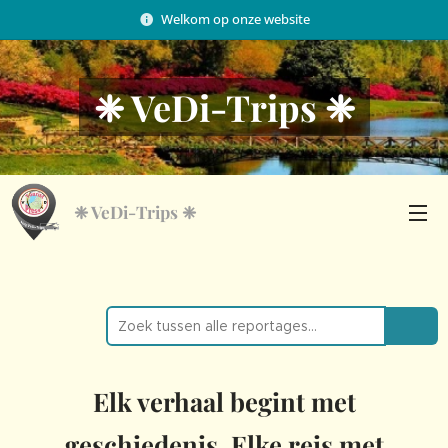
Welkom op onze website
❈ VeDi-Trips
❈
❈
VeDi-Trips ❈
🔍
Elk verhaal begint met
geschiedenis. Elke reis met