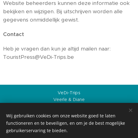
Website beheerders kunnen deze informatie ook
bekijken en wijzigen. Bij uitschrijven worden alle
gegevens onmiddellijk gewist.
Contact
Heb je vragen dan kun je altijd mailen naar:
TouristPress@VeDi-Trips.be
VeDi-Trips
Veerle & Diane
Over ons
Privacybeleid
Wij gebruiken cookies om onze website goed te laten
Sitemap
functioneren en te beveiligen, en om je de best mogelijke
Creative Commons BY-NC-ND, VeDi-Trips, 2026
gebruikerservaring te bieden.
Geschiedenis die inspireert. Bestemmingen die