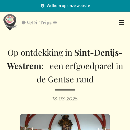
Welkom op onze website
❈
VeDi-Trips ❈
Op ontdekking in
Sint-Denijs-
Westrem
: een erfgoedparel in
de Gentse rand
18-08-2025