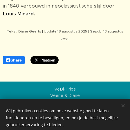
in 1840 verbouwd in neoclassicistische stijl door
Louis Minard.
Tekst
: Diane Geerts |
Update 18 augustus 2025 | Gepub. 18 augustus
2025
Share
VeDi-Trips
Veerle & Diane
Over ons
Privacybeleid
Wij gebruiken cookies om onze website goed te laten
Sitemap
functioneren en te beveiligen, en om je de best mogelijke
Creative Commons BY-NC-ND, VeDi-Trips, 2026
gebruikerservaring te bieden.
Geschiedenis die inspireert. Bestemmingen die