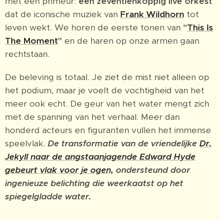
met een primeur:
een zeventienkoppig live orkest
dat de iconische muziek van
Frank Wildhorn
tot
leven wekt. We horen de eerste tonen van
"
This Is
The Moment
"
en de haren op onze armen gaan
rechtstaan.
De beleving is totaal. Je ziet de mist niet alleen op
het podium, maar je voelt de vochtigheid van het
meer ook echt. De geur van het water mengt zich
met de spanning van het verhaal. Meer dan
honderd acteurs en figuranten vullen het immense
speelvlak.
De transformatie van de vriendelijke
Dr.
Jekyll naar de angstaanjagende Edward Hyde
gebeurt vlak voor je ogen,
ondersteund door
ingenieuze belichting die weerkaatst op het
spiegelgladde water.