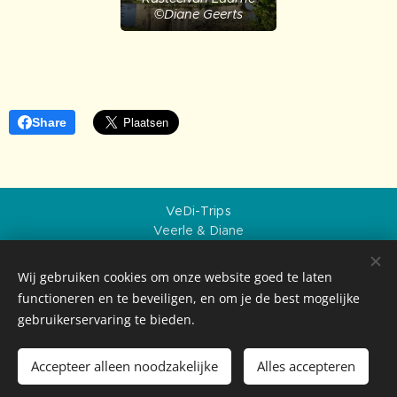
©Diane Geerts
Share
VeDi-Trips
Veerle & Diane
Over ons
Privacybeleid
Wij gebruiken cookies om onze website goed te laten
Sitemap
functioneren en te beveiligen, en om je de best mogelijke
Creative Commons BY-NC-ND, VeDi-Trips, 2026
gebruikerservaring te bieden.
Geschiedenis die inspireert. Bestemmingen die
verrassen.
Accepteer alleen noodzakelijke
Alles accepteren
Cookies