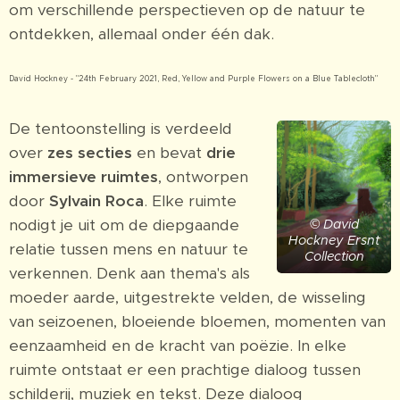
om verschillende perspectieven op de natuur te
ontdekken, allemaal onder één dak.
David Hockney - "24th February 2021, Red, Yellow and Purple Flowers on a Blue Tablecloth"
De tentoonstelling is verdeeld
over
zes secties
en bevat
drie
immersieve ruimtes
, ontworpen
door
Sylvain Roca
. Elke ruimte
nodigt je uit om de diepgaande
© David
Hockney Ersnt
relatie tussen mens en natuur te
Collection
verkennen. Denk aan thema's als
moeder aarde, uitgestrekte velden, de wisseling
van seizoenen, bloeiende bloemen, momenten van
eenzaamheid en de kracht van poëzie. In elke
ruimte ontstaat er een prachtige dialoog tussen
schilderij, muziek en tekst. Deze dialoog